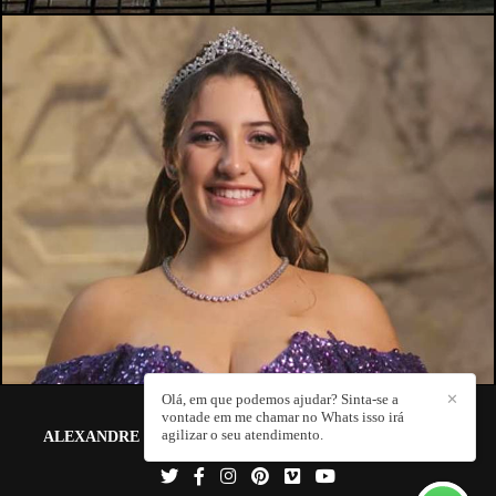
360
0
Olá, em que podemos ajudar? Sinta-se a
✕
vontade em me chamar no Whats isso irá
agilizar o seu atendimento.
ALEXANDRE BOZO FOTOGRAFIA E FILMS
/
CONTATO