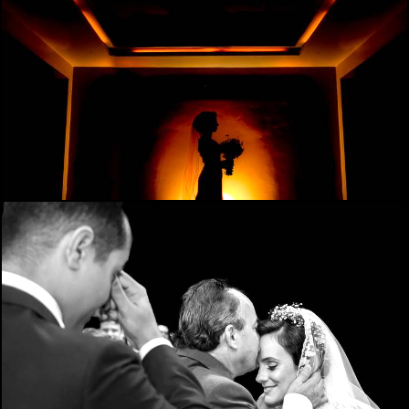
2709
172
1721
12