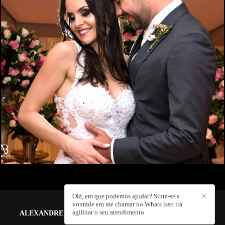
2978
13
Olá, em que podemos ajudar? Sinta-se a
✕
vontade em me chamar no Whats isso irá
agilizar o seu atendimento.
ALEXANDRE BOZO FOTOGRAFIA E FILMS
/
CONTATO