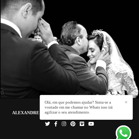
1721
12
Olá, em que podemos ajudar? Sinta-se a
✕
vontade em me chamar no Whats isso irá
agilizar o seu atendimento.
ALEXANDRE BOZO FOTOGRAFIA E FILMS
/
CONTATO